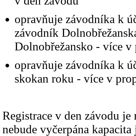
v den závodu
opravňuje závodníka k úča
závodník Dolnobřežans
Dolnobřežansko - více v 
opravňuje závodníka k úč
skokan roku - více v pro
Registrace v den závodu je 
nebude vyčerpána kapacita j