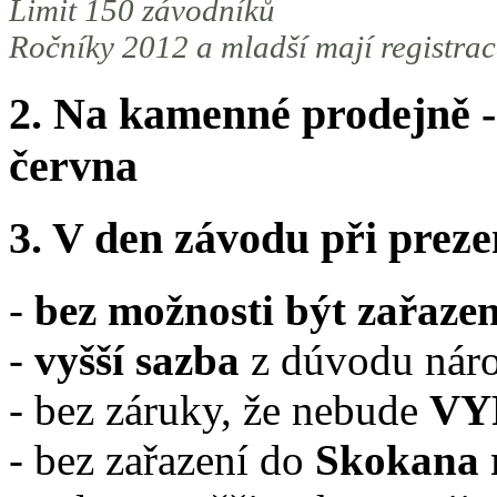
Limit 150 závodníků
Ročníky 2012 a mladší mají registrac
2. Na kamenné prodejně -
června
3.
V den závodu
při preze
-
bez možnosti být zařaze
-
vyšší sazba
z dúvodu nároč
- bez záruky, že nebude
VY
- bez zařazení do
Skokana 