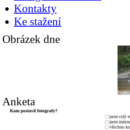
Kontakty
Ke stažení
Obrázek dne
Anketa
Kam postavit fotografy?
jsem celý 
jsem máznu
všechno ko